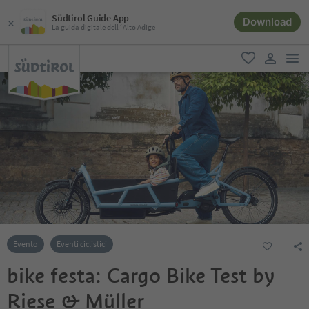
Südtirol Guide App
Download
La guida digitale dell´Alto Adige
men
favoriti
user lin
Evento
Eventi ciclistici
bike festa: Cargo Bike Test by
Riese & Müller