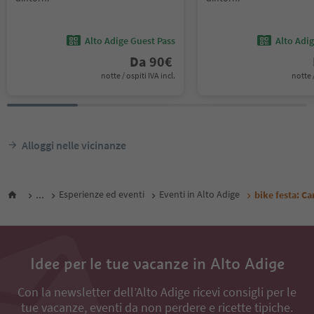
Alto Adige Guest Pass
Alto Adi
Da
90
€
notte / ospiti IVA incl.
notte /
Alloggi nelle vicinanze
...
Esperienze ed eventi
Eventi in Alto Adige
bike festa: Ca
Idee per le tue vacanze in Alto Adige
Con la newsletter dell’Alto Adige ricevi consigli per le
tue vacanze, eventi da non perdere e ricette tipiche.