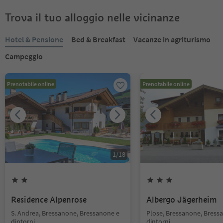
Trova il tuo alloggio nelle vicinanze
Hotel & Pensione
Bed & Breakfast
Vacanze in agriturismo
Campeggio
Prenotabile online
Prenotabile online
1
/
18
Residence Alpenrose
Albergo Jägerheim
S. Andrea, Bressanone, Bressanone e
Plose, Bressanone, Bress
dintorni
dintorni