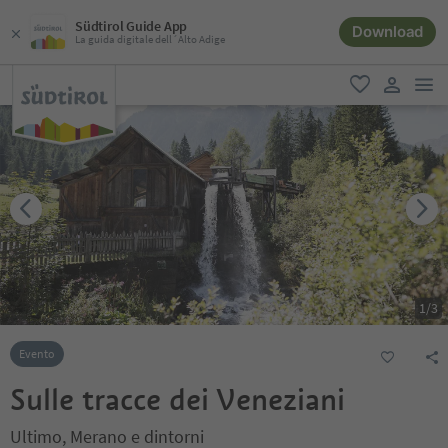
Südtirol Guide App
Download
La guida digitale dell´Alto Adige
men
favoriti
user lin
1
/
3
Evento
Sulle tracce dei Veneziani
Ultimo, Merano e dintorni