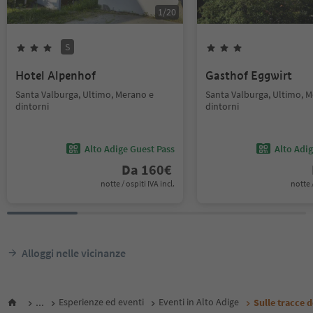
1
/
20
S
Hotel Alpenhof
Gasthof Eggwirt
Santa Valburga, Ultimo, Merano e
Santa Valburga, Ultimo, 
dintorni
dintorni
Alto Adige Guest Pass
Alto Adi
Da
160
€
notte / ospiti IVA incl.
notte /
Alloggi nelle vicinanze
...
Esperienze ed eventi
Eventi in Alto Adige
Sulle tracce d