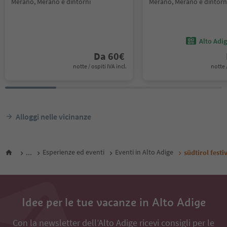
Merano, Merano e dintorni
Merano, Merano e dintorn
Alto Adi
Da
60
€
notte / ospiti IVA incl.
notte /
Alloggi nelle vicinanze
...
Esperienze ed eventi
Eventi in Alto Adige
südtirol fest
Idee per le tue vacanze in Alto Adige
Con la newsletter dell’Alto Adige ricevi consigli per le