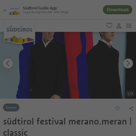
Südtirol Guide App
Download
La guida digitale dell´Alto Adige
men
favoriti
user lin
1
/
3
Evento
südtirol festival merano.meran |
classic