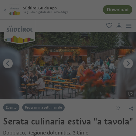
Südtirol Guide App
Download
La guida digitale dell´Alto Adige
men
favoriti
user lin
1
/
2
Evento
Programma settimanale
Serata culinaria estiva "a tavola"
Dobbiaco, Regione dolomitica 3 Cime