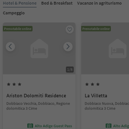
Hotel & Pensione
Bed & Breakfast
Vacanze in agriturismo
Campeggio
Prenotabile online
Prenotabile online
1
/
8
Ariston Dolomiti Residence
La Villetta
Dobbiaco Vecchia, Dobbiaco, Regione
Dobbiaco Nuova, Dobbiac
dolomitica 3 Cime
dolomitica 3 Cime
Alto Adige Guest Pass
Alto Adi