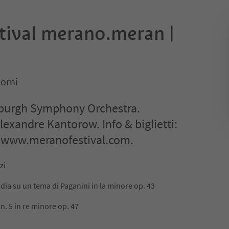
stival merano.meran |
orni
tsburgh Symphony Orchestra.
exandre Kantorow. Info & biglietti:
 www.meranofestival.com.
zi
ia su un tema di Paganini in la minore op. 43
n. 5 in re minore op. 47