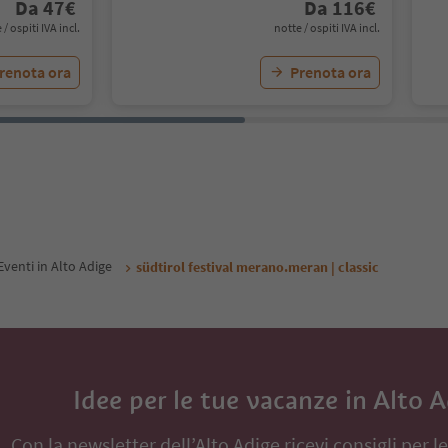
Da
47
€
Da
116
€
 / ospiti IVA incl.
notte / ospiti IVA incl.
renota ora
Prenota ora
Eventi in Alto Adige
südtirol festival merano.meran | classic
Idee per le tue vacanze in Alto 
Con la newsletter dell’Alto Adige ricevi consigli per l