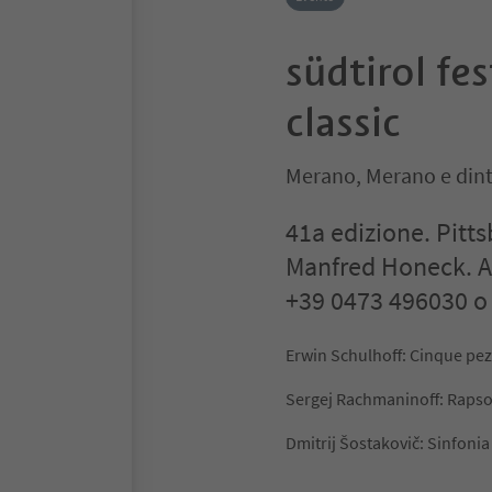
südtirol fe
classic
Merano, Merano e dint
41a edizione. Pit
Manfred Honeck. Al
+39 0473 496030 o
Erwin Schulhoff: Cinque pez
Sergej Rachmaninoff: Rapsod
Dmitrij Šostakovič: Sinfonia 