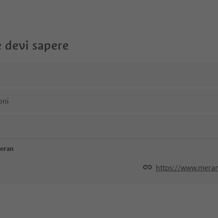
 devi sapere
oni
meran
https://www.meran