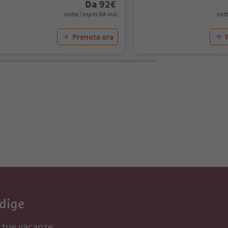
Da
92
€
notte / ospiti IVA incl.
nott
Prenota ora
Adige
e tue vacanze,