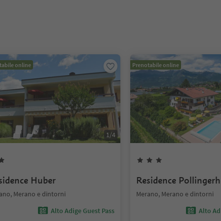
abile online
Prenotabile online
1
/
4
sidence Huber
Residence Pollingerh
ano, Merano e dintorni
Merano, Merano e dintorni
Alto Adige Guest Pass
Alto Ad