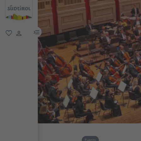
menu link
favoriti
user link
Evento