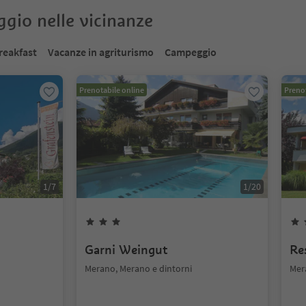
oggio nelle vicinanze
reakfast
Vacanze in agriturismo
Campeggio
Prenotabile online
Prenot
1
/
7
1
/
20
n
Garni Weingut
Re
Merano, Merano e dintorni
Mer