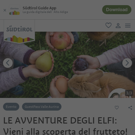
Südtirol Guide App
Download
La guida digitale dell´Alto Adige
men
favoriti
user lin
1
/
3
Evento
GuestPass Valle Aurina
LE AVVENTURE DEGLI ELFI:
Vieni alla scoperta del frutteto!