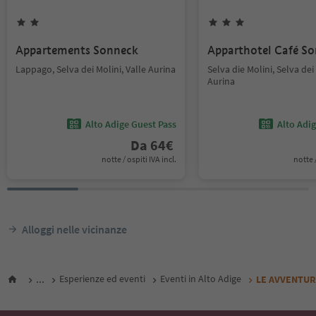
Appartements Sonneck
Apparthotel Café S
Lappago, Selva dei Molini, Valle Aurina
Selva die Molini, Selva dei 
Aurina
Alto Adige Guest Pass
Alto Adi
Da
64
€
notte / ospiti IVA incl.
notte /
Alloggi nelle vicinanze
...
Esperienze ed eventi
Eventi in Alto Adige
LE AVVENTURE 