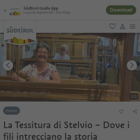
Südtirol Guide App
Download
La guida digitale dell´Alto Adige
men
favoriti
user lin
1
/
2
Evento
La Tessitura di Stelvio – Dove i
fili intrecciano la storia