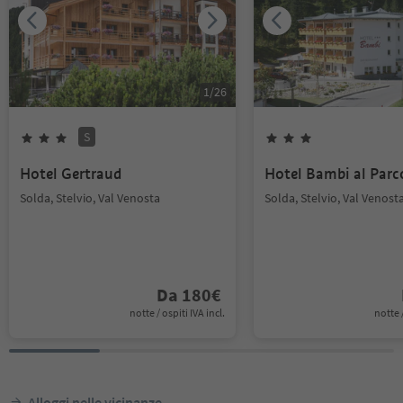
1
/
26
S
Hotel Gertraud
Hotel Bambi al Parc
Solda, Stelvio, Val Venosta
Solda, Stelvio, Val Venost
Da
180
€
notte / ospiti IVA incl.
notte /
Alloggi nelle vicinanze