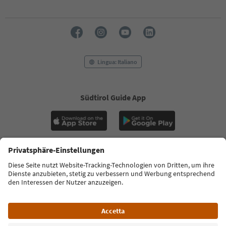
Lingua: Italiano
Südtirol Guide App
FAQ
Contatti
Press
MICE
Privacy Policy
Termini e condizioni
Crediti
Cookie Policy
Film commission
Chi siamo
Dichiarazione di accessibilità
Alto Adige B2B