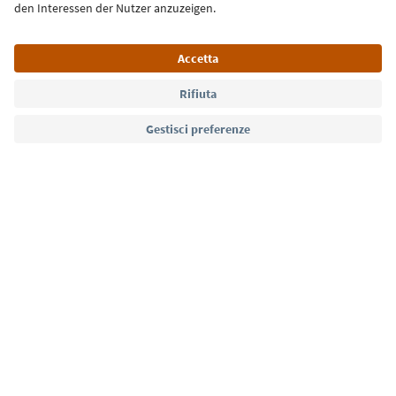
Lingua: Italiano
Südtirol Guide App
FAQ
Contatti
Press
MICE
Privacy Policy
Termini e condizioni
Crediti
Cookie Policy
Film commission
Chi siamo
Dichiarazione di accessibilità