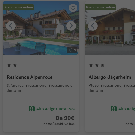
Prenotabile online
Prenotabile online
1
/
18
Residence Alpenrose
Albergo Jägerheim
S. Andrea, Bressanone, Bressanone e
Plose, Bressanone, Bress
dintorni
dintorni
Alto Adige Guest Pass
Alto Adi
Da
90
€
notte / ospiti IVA incl.
notte /