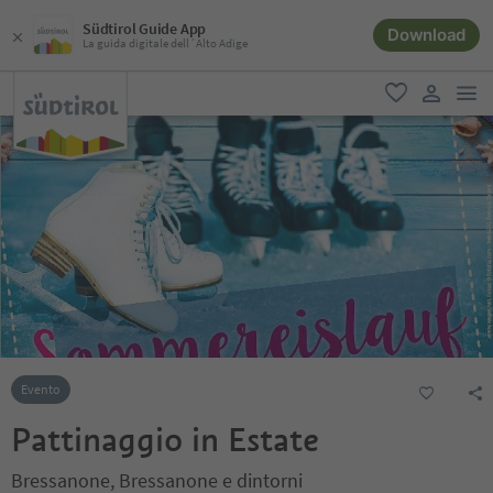
Südtirol Guide App
Download
La guida digitale dell´Alto Adige
men
favoriti
user lin
Evento
Pattinaggio in Estate
Bressanone, Bressanone e dintorni