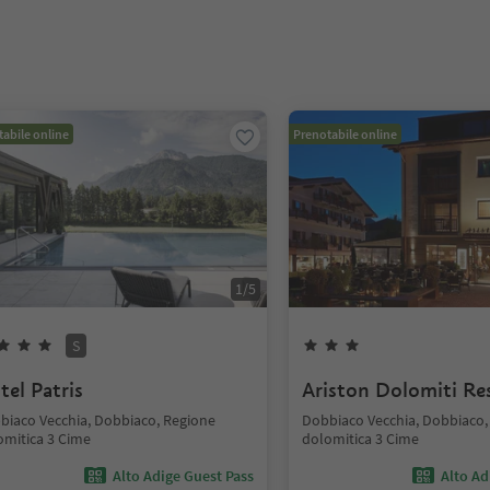
abile online
Prenotabile online
1
/
5
S
tel Patris
Ariston Dolomiti Re
biaco Vecchia, Dobbiaco, Regione
Dobbiaco Vecchia, Dobbiaco,
omitica 3 Cime
dolomitica 3 Cime
Alto Adige Guest Pass
Alto Ad