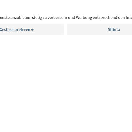
Con la newsletter dell’Alto Adige ricevi consigli per l
eventi da non perdere e ricette tipiche.
Indirizzo e-mail*
Iscriviti alla newsletter