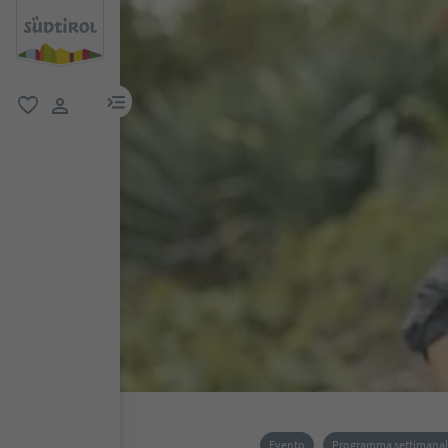
menu link
favoriti
user link
Evento
Programma settimana