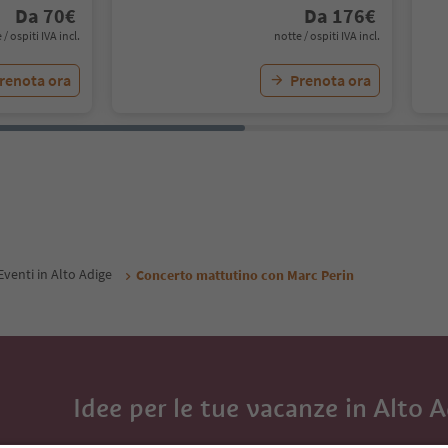
Da
70
€
Da
176
€
 / ospiti IVA incl.
notte / ospiti IVA incl.
renota ora
Prenota ora
Eventi in Alto Adige
Concerto mattutino con Marc Perin
Idee per le tue vacanze in Alto 