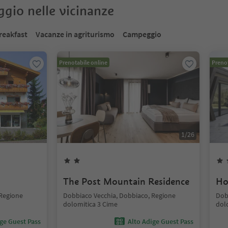
oggio nelle vicinanze
reakfast
Vacanze in agriturismo
Campeggio
Prenotabile online
Prenot
1
/
26
The Post Mountain Residence
Ho
 Regione
Dobbiaco Vecchia, Dobbiaco, Regione
Dob
dolomitica 3 Cime
dol
ige Guest Pass
Alto Adige Guest Pass