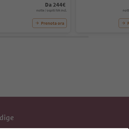
Da
244
€
notte / ospiti IVA incl.
nott
Prenota ora
Adige