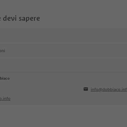
 devi sapere
oni
bbiaco
info@dobbiaco.in
o.info