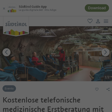
Südtirol Guide App
Download
La guida digitale dell´Alto Adige
men
favoriti
user lin
1
/
2
Evento
Kostenlose telefonische
medizinische Erstberatung mit