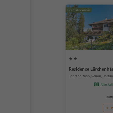
Prenotabile online
Residence Lärchenhä
Soprabolzano, Renon, Bolzano
Alto Ad
notte
P