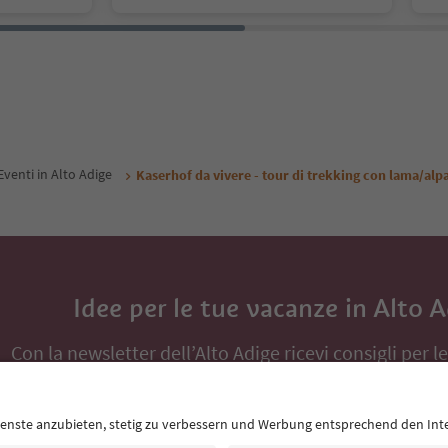
Eventi in Alto Adige
Kaserhof da vivere - tour di trekking con lama/alp
Idee per le tue vacanze in Alto 
Con la newsletter dell’Alto Adige ricevi consigli per l
eventi da non perdere e ricette tipiche.
Indirizzo e-mail*