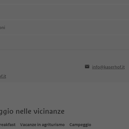
oni
info@kaserhof.it
f.it
oggio nelle vicinanze
reakfast
Vacanze in agriturismo
Campeggio