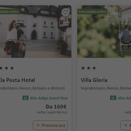
abile online
Prenotabile online
lla Posta Hotel
Villa Gloria
rabolzano, Renon, Bolzano e dintorni
Soprabolzano, Renon, Bolzan
Alto Adige Guest Pass
Alto Ad
Da
160
€
notte / ospiti IVA incl.
nott
Prenota ora