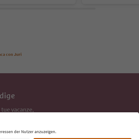
aca con Juri
Adige
e tue vacanze,