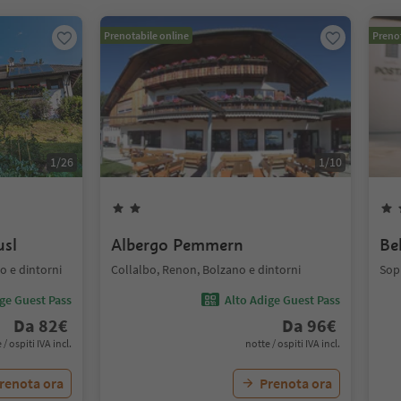
Prenotabile online
Prenot
1
/
26
1
/
10
usl
Albergo Pemmern
Be
 e dintorni
Collalbo, Renon, Bolzano e dintorni
Sop
ige Guest Pass
Alto Adige Guest Pass
Da
82
€
Da
96
€
 / ospiti IVA incl.
notte / ospiti IVA incl.
renota ora
Prenota ora