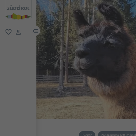
menu link
favoriti
user link
Evento
Programma settimana