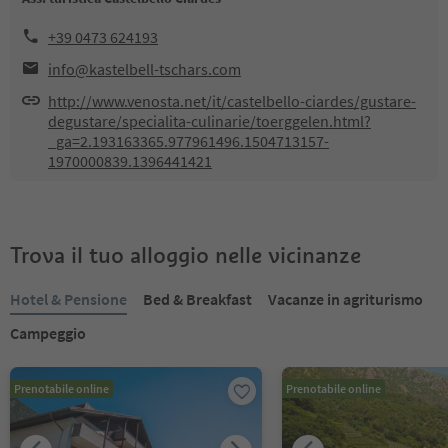
+39 0473 624193
info@kastelbell-tschars.com
http://www.venosta.net/it/castelbello-ciardes/gustare-
degustare/specialita-culinarie/toerggelen.html?
_ga=2.193163365.977961496.1504713157-
1970000839.1396441421
Trova il tuo alloggio nelle vicinanze
Hotel & Pensione
Bed & Breakfast
Vacanze in agriturismo
Campeggio
Prenotabile online
Prenotabile online