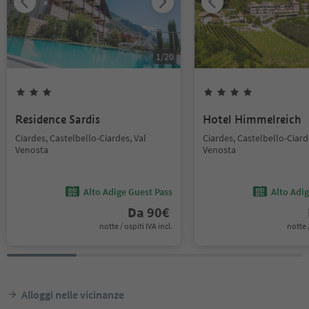
1
/
20
Residence Sardis
Hotel Himmelreich
Ciardes, Castelbello-Ciardes, Val
Ciardes, Castelbello-Ciard
Venosta
Venosta
Alto Adige Guest Pass
Alto Adi
Da
90
€
notte / ospiti IVA incl.
notte /
Alloggi nelle vicinanze