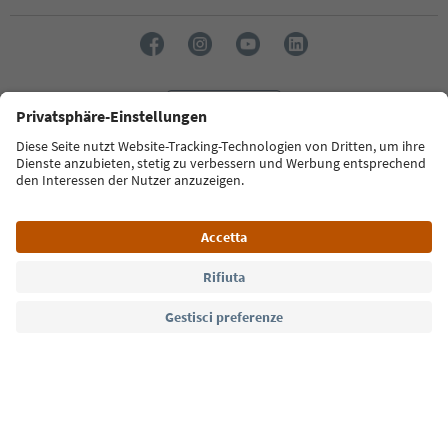
Lingua: Italiano
Südtirol Guide App
FAQ
Contatti
Press
MICE
Privacy Policy
Termini e condizioni
Crediti
Cookie Policy
Film commission
Chi siamo
Dichiarazione di accessibilità
Alto Adige B2B