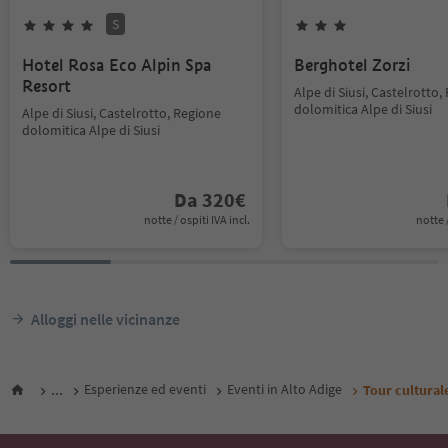
S
Hotel Rosa Eco Alpin Spa
Berghotel Zorzi
Resort
Alpe di Siusi, Castelrotto,
dolomitica Alpe di Siusi
Alpe di Siusi, Castelrotto, Regione
dolomitica Alpe di Siusi
Da
320
€
notte / ospiti IVA incl.
notte /
Alloggi nelle vicinanze
...
Esperienze ed eventi
Eventi in Alto Adige
Tour cultural