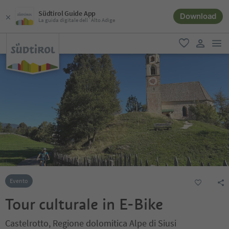
Südtirol Guide App
Download
La guida digitale dell´Alto Adige
men
favoriti
user lin
Evento
Tour culturale in E-Bike
Castelrotto, Regione dolomitica Alpe di Siusi