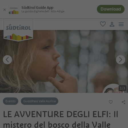
Südtirol Guide App
Download
La guida digitale dell´Alto Adige
men
favoriti
user lin
1
/
3
Evento
GuestPass Valle Aurina
LE AVVENTURE DEGLI ELFI: Il
mistero del bosco della Valle