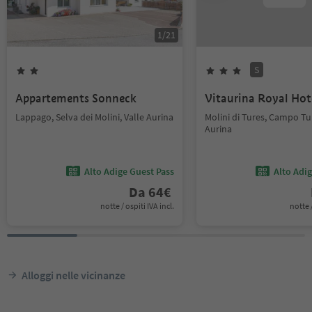
1
/
21
S
Appartements Sonneck
Vitaurina Royal Hot
Lappago, Selva dei Molini, Valle Aurina
Molini di Tures, Campo Tur
Aurina
Alto Adige Guest Pass
Alto Adi
Da
64
€
notte / ospiti IVA incl.
notte /
Alloggi nelle vicinanze