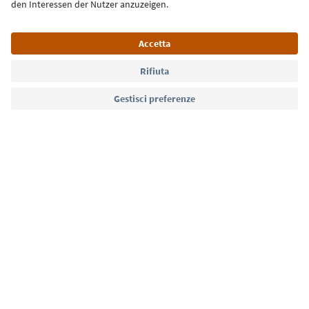
Lingua: Italiano
Südtirol Guide App
FAQ
Contatti
Press
MICE
Privacy Policy
Termini e condizioni
Crediti
Cookie Policy
Film commission
Chi siamo
Dichiarazione di accessibilità