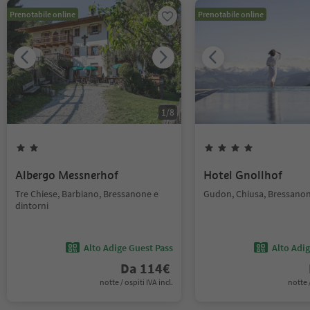
Prenotabile online
Prenotabile online
1
/
8
Albergo Messnerhof
Hotel Gnollhof
Tre Chiese, Barbiano, Bressanone e
Gudon, Chiusa, Bressanon
dintorni
Alto Adige Guest Pass
Alto Adi
Da
114
€
notte / ospiti IVA incl.
notte /