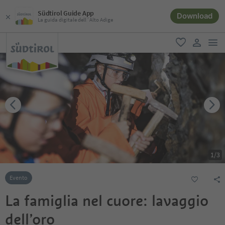
Südtirol Guide App
Download
La guida digitale dell´Alto Adige
men
favoriti
user lin
1
/
3
Evento
La famiglia nel cuore: lavaggio
dell’oro