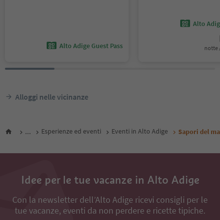
Alto Adi
Alto Adige Guest Pass
notte /
Alloggi nelle vicinanze
...
Esperienze ed eventi
Eventi in Alto Adige
Sapori del mas
Idee per le tue vacanze in Alto Adige
Con la newsletter dell’Alto Adige ricevi consigli per le
tue vacanze, eventi da non perdere e ricette tipiche.