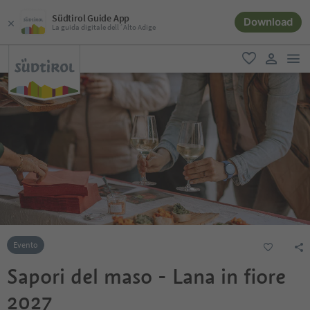
Südtirol Guide App
Download
La guida digitale dell´Alto Adige
men
favoriti
user lin
Evento
Sapori del maso - Lana in fiore
2027