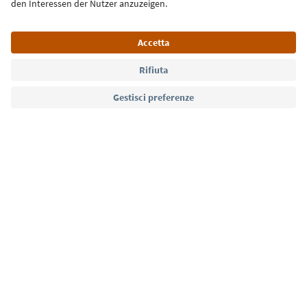
Lingua: Italiano
Südtirol Guide App
FAQ
Contatti
Press
MICE
Privacy Policy
Termini e condizioni
Crediti
Cookie Policy
Film commission
Chi siamo
Dichiarazione di accessibilità