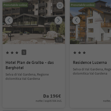
Prenotabile online
Prenotabile online
1
/
31
S
Hotel Plan de Gralba - das
Residence Luzerna
Berghotel
Selva di Val Gardena, Reg
dolomitica Val Gardena
Selva di Val Gardena, Regione
dolomitica Val Gardena
Da
196
€
notte / ospiti IVA incl.
notte /