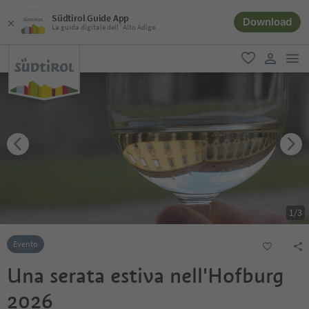
Südtirol Guide App
Download
La guida digitale dell´Alto Adige
men
favoriti
user lin
1
/
3
Evento
Una serata estiva nell'Hofburg
2026