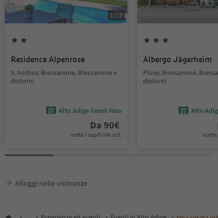
1
/
18
Residence Alpenrose
Albergo Jägerheim
S. Andrea, Bressanone, Bressanone e
Plose, Bressanone, Bress
dintorni
dintorni
Alto Adige Guest Pass
Alto Adi
Da
90
€
notte / ospiti IVA incl.
notte /
Alloggi nelle vicinanze
...
Esperienze ed eventi
Eventi in Alto Adige
Una serata es