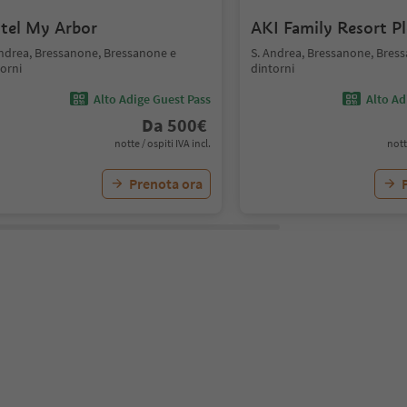
tel My Arbor
AKI Family Resort P
Andrea, Bressanone, Bressanone e
S. Andrea, Bressanone, Bres
orni
dintorni
Alto Adige Guest Pass
Alto Ad
Da
500
€
notte / ospiti IVA incl.
nott
Prenota ora