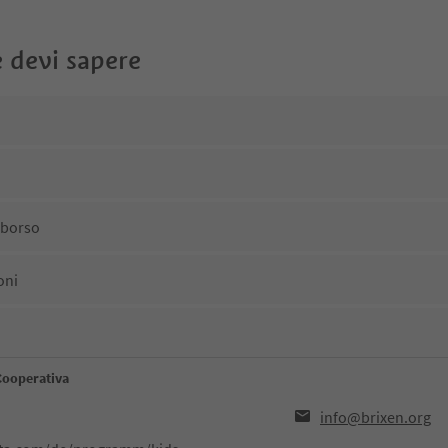
 devi sapere
mborso
oni
Cooperativa
info@brixen.org