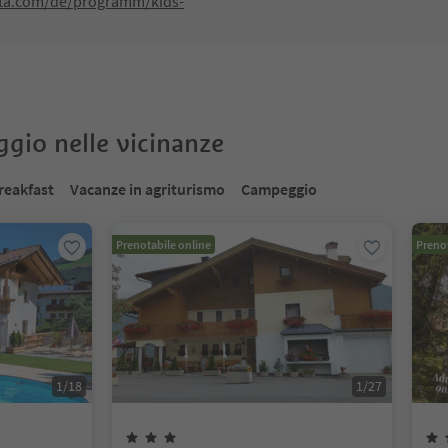
sta.com/de/programm/kids-
oggio nelle vicinanze
reakfast
Vacanze in agriturismo
Campeggio
Prenotabile online
Prenot
1
/
18
1
/
27