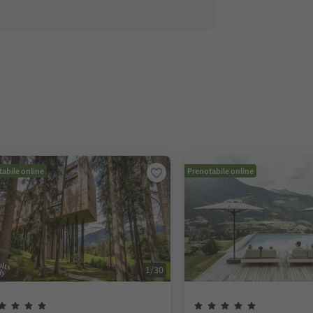
abile online
Prenotabile online
1
/
30