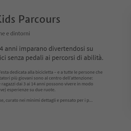
Kids Parcours
e e dintorni
 14 anni imparano divertendosi su
ci senza pedali ai percorsi di abilità.
festa dedicata alla bicicletta – e a tutte le persone che
tatori più giovani sono al centro dell’attenzione:
 ragazzi dai 3 ai 14 anni possono vivere in modo
ove) esperienze su due ruote.
e, curato nei minimi dettagli e pensato per i p
...