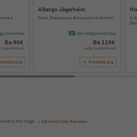
Albergo Jägerheim
Ho
anone e
Plose, Bressanone, Bressanone e dintorni
S. 
dint
ige Guest Pass
Alto Adige Guest Pass
Da
90
€
Da
118
€
 / ospiti IVA incl.
notte / ospiti IVA incl.
renota ora
Prenota ora
Eventi in Alto Adige
bike festa Kids Parcours