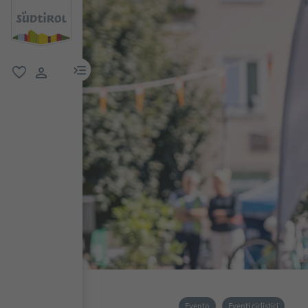
menu link
favoriti
user link
Evento
Eventi ciclistici