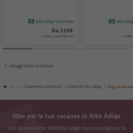
Alto Adige Guest Pass
Alto Adi
Da
210
€
notte / ospiti IVA incl.
notte /
Alloggi nelle vicinanze
...
Esperienze ed eventi
Eventi in Alto Adige
Yoga al muse
Idee per le tue vacanze in Alto Adige
Con la newsletter dell’Alto Adige ricevi consigli per le