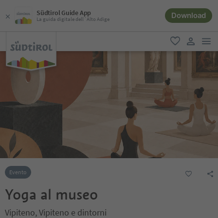
Südtirol Guide App
Download
La guida digitale dell´Alto Adige
men
favoriti
user lin
Evento
Yoga al museo
Vipiteno, Vipiteno e dintorni