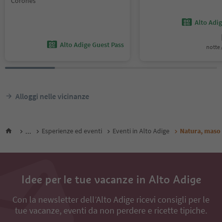
Corones
Alto Adi
Alto Adige Guest Pass
notte /
Alloggi nelle vicinanze
...
Esperienze ed eventi
Eventi in Alto Adige
Natura, maso 
Idee per le tue vacanze in Alto Adige
Con la newsletter dell’Alto Adige ricevi consigli per le
tue vacanze, eventi da non perdere e ricette tipiche.