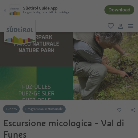
Südtirol Guide App
Download
La guida digitale dell´Alto Adige
men
favoriti
user lin
Evento
Programma settimanale
Escursione micologica - Val di
Funes