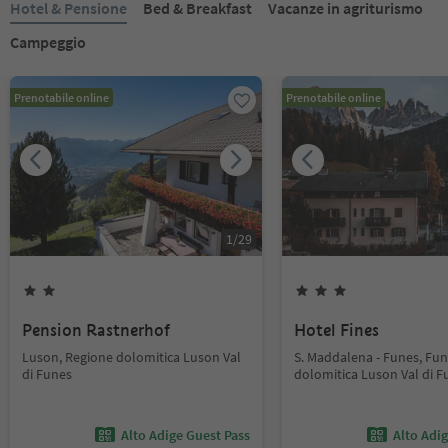
Hotel & Pensione
Bed & Breakfast
Vacanze in agriturismo
Campeggio
Prenotabile online
Prenotabile online
1
/
29
Pension Rastnerhof
Hotel Fines
Luson, Regione dolomitica Luson Val
S. Maddalena - Funes, Fun
di Funes
dolomitica Luson Val di F
Alto Adige Guest Pass
Alto Adi