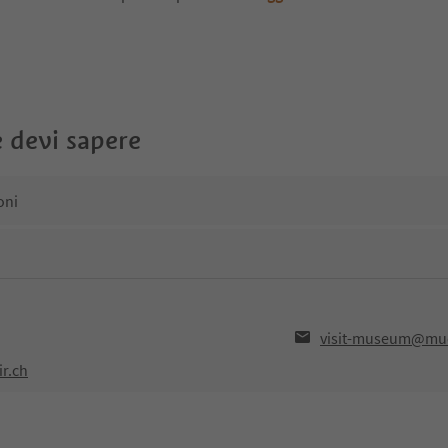
 devi sapere
oni
visit-museum@mue
r.ch