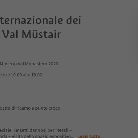
ternazionale dei
 Val Müstair
 Musei in Val Monastero 2026
e ore 10.00 alle 18.00
stra di ricamo a punto croce
ale: «Insetti dannosi per i tessili»
da – Visita dello spazio espositivo
...
Leggi tutto