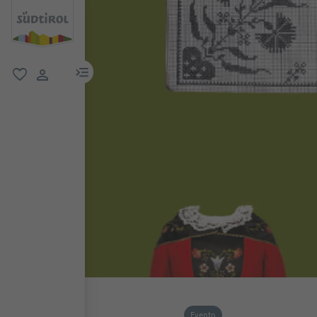
menu link
favoriti
user link
Evento