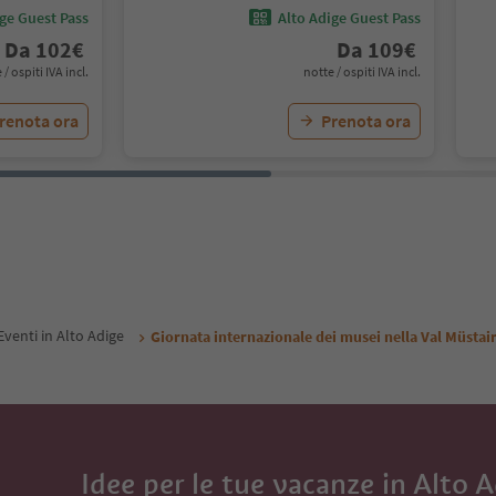
ige Guest Pass
Alto Adige Guest Pass
Da
102
€
Da
109
€
 / ospiti IVA incl.
notte / ospiti IVA incl.
renota ora
Prenota ora
Eventi in Alto Adige
Giornata internazionale dei musei nella Val Müstai
Idee per le tue vacanze in Alto 