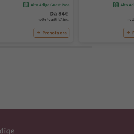
Alto Adige Guest Pass
Alto Ad
Da
84
€
notte / ospiti IVA incl.
nott
Prenota ora
r
Adige