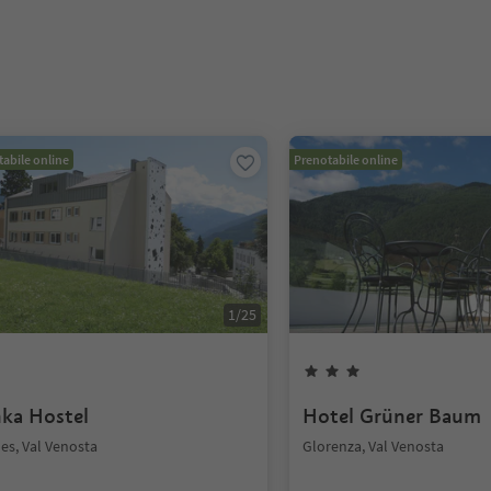
abile online
Prenotabile online
1
/
25
nka Hostel
Hotel Grüner Baum
es, Val Venosta
Glorenza, Val Venosta