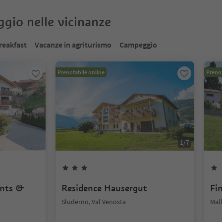
oggio nelle vicinanze
reakfast
Vacanze in agriturismo
Campeggio
Prenotabile online
Prenot
1
/
7
ents &
Residence Hausergut
Fi
Sluderno, Val Venosta
Mall