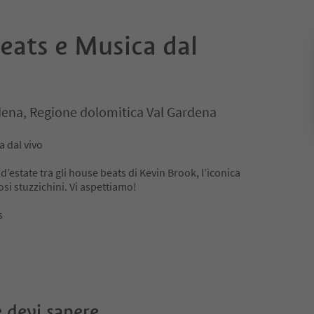
eats e Musica dal
rdena, Regione dolomitica Val Gardena
a dal vivo
 d’estate tra gli house beats di Kevin Brook, l’iconica
osi stuzzichini. Vi aspettiamo!
s
 devi sapere