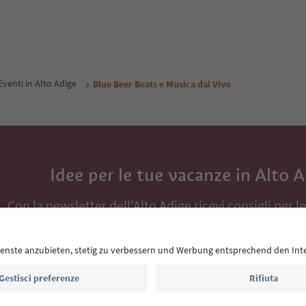
Eventi in Alto Adige
Blue Beer Beats e Musica dal Vivo
Idee per le tue vacanze in Alto 
Con la newsletter dell’Alto Adige ricevi consigli per l
eventi da non perdere e ricette tipiche.
Indirizzo e-mail*