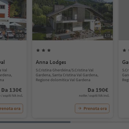
1
/
10
1
/
7
al
Anna Lodges
Ga
a Val
S.Cristina Gherdëina/S.Cristina Val
S.Cr
ardena,
Gardena, Santa Cristina Val Gardena,
Gar
ena
Regione dolomitica Val Gardena
Reg
Da
130
€
Da
190
€
 / ospiti IVA incl.
notte / ospiti IVA incl.
renota ora
Prenota ora