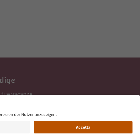
Adige
e tue vacanze,