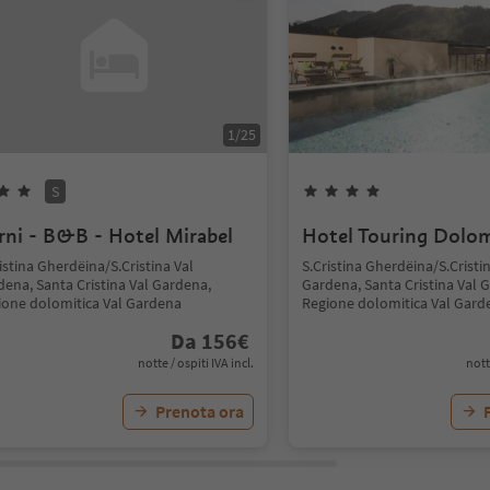
1
/
25
S
rni - B&B - Hotel Mirabel
Hotel Touring Dolom
istina Gherdëina/S.Cristina Val
S.Cristina Gherdëina/S.Cristi
dena, Santa Cristina Val Gardena,
Gardena, Santa Cristina Val 
ione dolomitica Val Gardena
Regione dolomitica Val Gard
Da
156
€
notte / ospiti IVA incl.
nott
Prenota ora