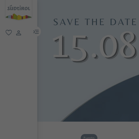
menu link
favoriti
user link
Evento