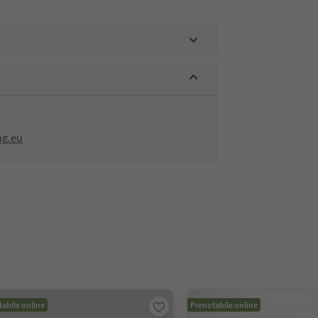
ng.eu
abile online
Prenotabile online