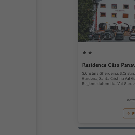
Residence Cësa Panav
S.Cristina Gherdëina/S.Cristin
Gardena, Santa Cristina Val G
Regione dolomitica Val Gard
notte
P