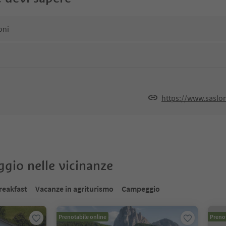
oni
https://www.saslo
oggio nelle vicinanze
reakfast
Vacanze in agriturismo
Campeggio
Prenotabile online
Prenot