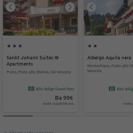
1
/
15
Sankt Johann Suites &
Albergo Aquila nera
Apartments
Montechiaro, Prato allo St
Venosta
Prato, Prato allo Stelvio, Val Venosta
Alto Adige Guest Pass
Alto Adi
Da
99
€
notte / ospiti IVA incl.
notte /