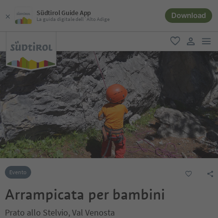
Südtirol Guide App
Download
La guida digitale dell´Alto Adige
men
favoriti
user lin
Evento
Arrampicata per bambini
Prato allo Stelvio, Val Venosta