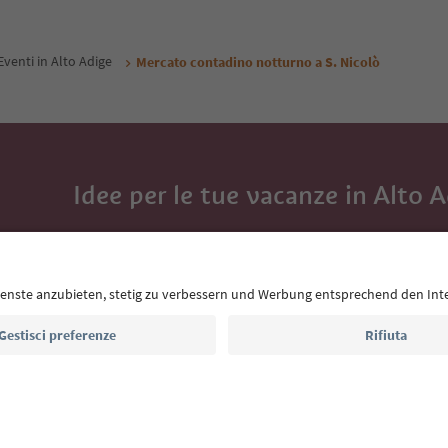
Eventi in Alto Adige
Mercato contadino notturno a S. Nicolò
Idee per le tue vacanze in Alto 
Con la newsletter dell’Alto Adige ricevi consigli per l
eventi da non perdere e ricette tipiche.
Indirizzo e-mail*
Iscriviti alla newsletter