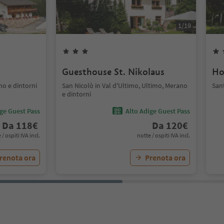
1
/
19
Guesthouse St. Nikolaus
Ho
no e dintorni
San Nicolò in Val d'Ultimo, Ultimo, Merano
San
e dintorni
ige Guest Pass
Alto Adige Guest Pass
Da
118
€
Da
120
€
 / ospiti IVA incl.
notte / ospiti IVA incl.
renota ora
Prenota ora