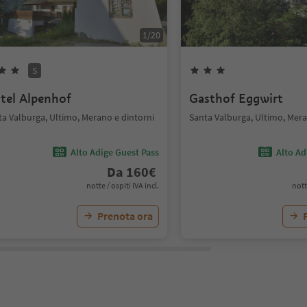
1
/
20
S
tel Alpenhof
Gasthof Eggwirt
ta Valburga, Ultimo, Merano e dintorni
Santa Valburga, Ultimo, Mera
Alto Adige Guest Pass
Alto Ad
Da
160
€
notte / ospiti IVA incl.
nott
Prenota ora