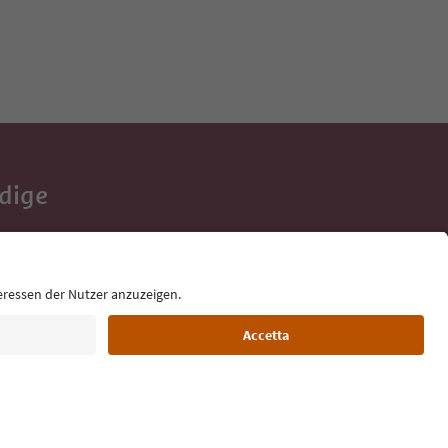
Adige
e tue vacanze,