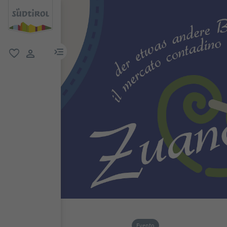
menu link
favoriti
user link
Evento