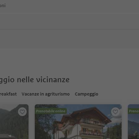
oni
oggio nelle vicinanze
reakfast
Vacanze in agriturismo
Campeggio
Prenotabile online
Prenot