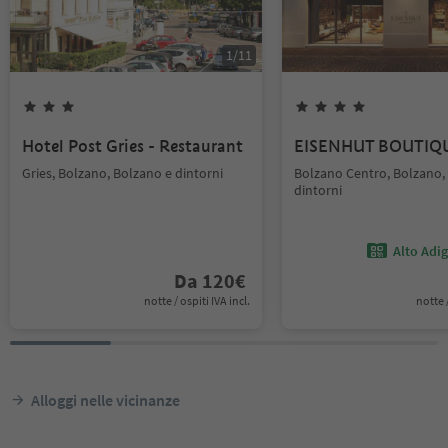
1
/
11
Hotel Post Gries - Restaurant
EISENHUT BOUTIQ
Gries, Bolzano, Bolzano e dintorni
Bolzano Centro, Bolzano,
dintorni
Alto Adi
Da
120
€
notte / ospiti IVA incl.
notte /
Alloggi nelle vicinanze