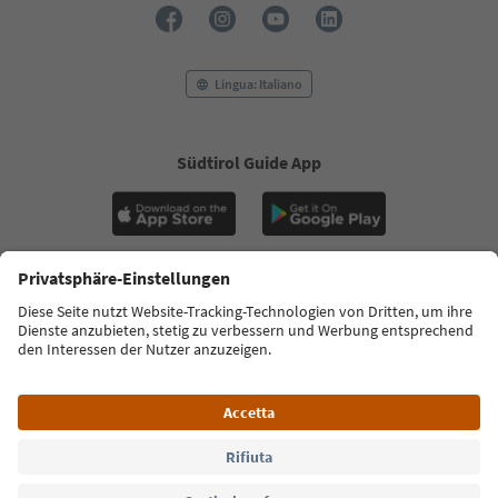
Lingua: Italiano
Südtirol Guide App
FAQ
Contatti
Press
MICE
Privacy Policy
Termini e condizioni
Crediti
Cookie Policy
Film commission
Chi siamo
Dichiarazione di accessibilità
Alto Adige B2B
© 2026 IDM Südtirol