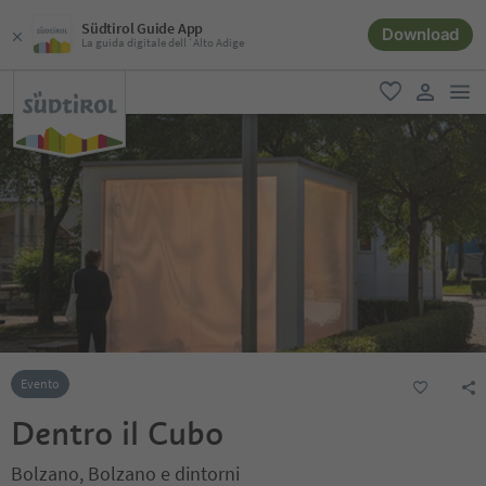
Südtirol Guide App
Download
La guida digitale dell´Alto Adige
men
favoriti
user lin
Evento
Dentro il Cubo
Bolzano, Bolzano e dintorni