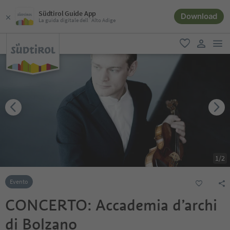
Südtirol Guide App
Download
La guida digitale dell´Alto Adige
men
favoriti
user lin
1
/
2
Evento
CONCERTO: Accademia d’archi
di Bolzano