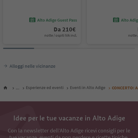
Alto Adige Guest Pass
Alto Adi
Da
210
€
notte / ospiti IVA incl.
notte /
Alloggi nelle vicinanze
...
Esperienze ed eventi
Eventi in Alto Adige
CONCERTO: Ac
Idee per le tue vacanze in Alto Adige
Con la newsletter dell’Alto Adige ricevi consigli per le
tue vacanze, eventi da non perdere e ricette tipiche.