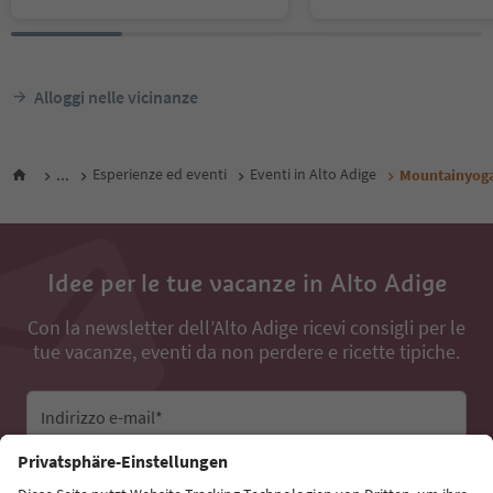
Alloggi nelle vicinanze
...
Esperienze ed eventi
Eventi in Alto Adige
Mountainyog
Idee per le tue vacanze in Alto Adige
Con la newsletter dell’Alto Adige ricevi consigli per le
tue vacanze, eventi da non perdere e ricette tipiche.
Indirizzo e-mail*