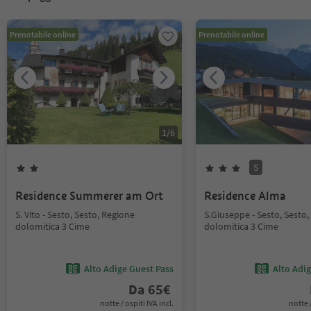
Prenotabile online
Prenotabile online
1
/
6
S
Residence Summerer am Ort
Residence Alma
S. Vito - Sesto, Sesto, Regione
S.Giuseppe - Sesto, Sesto
dolomitica 3 Cime
dolomitica 3 Cime
Alto Adige Guest Pass
Alto Adi
Da
65
€
notte / ospiti IVA incl.
notte /