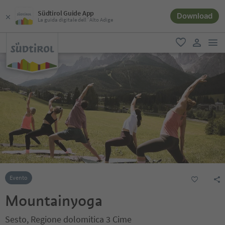
Südtirol Guide App
Download
La guida digitale dell´Alto Adige
men
favoriti
user lin
Evento
Mountainyoga
Sesto, Regione dolomitica 3 Cime