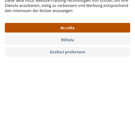
Iscriviti alla newsletter
Lingua: Italiano
Südtirol Guide App
FAQ
Contatti
Press
MICE
Privacy Policy
Termini e condizioni
Crediti
Cookie Policy