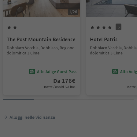
1
/
26
S
The Post Mountain Residence
Hotel Patris
Dobbiaco Vecchia, Dobbiaco, Regione
Dobbiaco Vecchia, Dobbia
dolomitica 3 Cime
dolomitica 3 Cime
Alto Adige Guest Pass
Alto Adi
Da
176
€
notte / ospiti IVA incl.
notte /
Alloggi nelle vicinanze