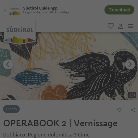
Südtirol Guide App
Download
La guida digitale dell´Alto Adige
men
favoriti
user lin
1
/
3
Evento
OPERABOOK 2 | Vernissage
Dobbiaco, Regione dolomitica 3 Cime