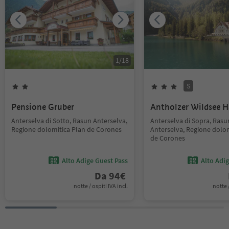
1
/
18
S
Pensione Gruber
Antholzer Wildsee 
Anterselva di Sotto, Rasun Anterselva,
Anterselva di Sopra, Rasu
Regione dolomitica Plan de Corones
Anterselva, Regione dolom
de Corones
Alto Adige Guest Pass
Alto Adi
Da
94
€
notte / ospiti IVA incl.
notte /