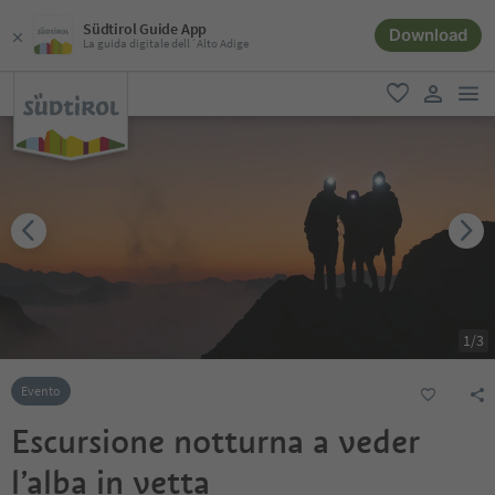
Südtirol Guide App
Download
La guida digitale dell´Alto Adige
men
favoriti
user lin
1
/
3
Evento
Escursione notturna a veder
l’alba in vetta