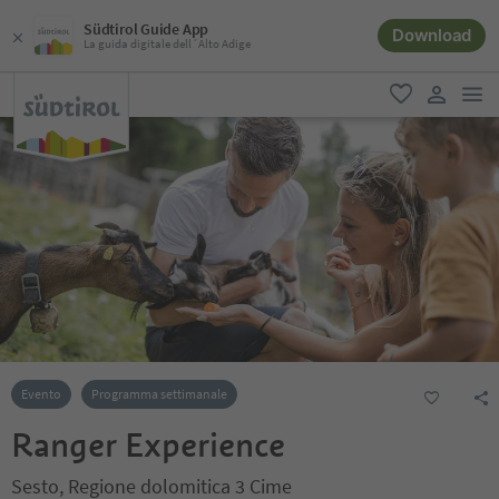
Südtirol Guide App
Download
La guida digitale dell´Alto Adige
men
favoriti
user lin
Evento
Programma settimanale
Ranger Experience
Sesto, Regione dolomitica 3 Cime