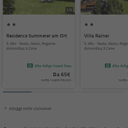
1
/
6
Residence Summerer am Ort
Villa Rainer
S. Vito - Sesto, Sesto, Regione
S. Vito - Sesto, Sesto, Reg
dolomitica 3 Cime
dolomitica 3 Cime
Alto Adige Guest Pass
Alto Adi
Da
65
€
notte / ospiti IVA incl.
notte /
Alloggi nelle vicinanze