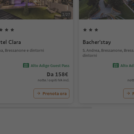
1
/
27
tel Clara
Bacher'stay
na, Bressanone e dintorni
S. Andrea, Bressanone, Bres
dintorni
Alto Adige Guest Pass
Alto Ad
Da
158
€
notte / ospiti IVA incl.
nott
Prenota ora