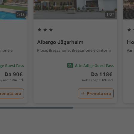
1
/
18
1
/
27
Albergo Jägerheim
Ho
anone e
Plose, Bressanone, Bressanone e dintorni
Var
ige Guest Pass
Alto Adige Guest Pass
Da
90
€
Da
118
€
 / ospiti IVA incl.
notte / ospiti IVA incl.
renota ora
Prenota ora