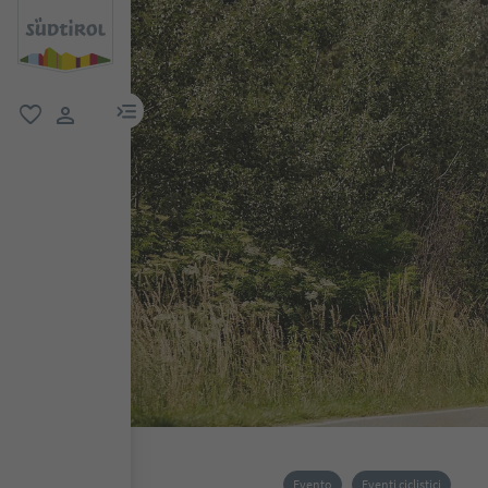
menu link
favoriti
user link
Evento
Eventi ciclistici