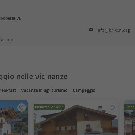
Cooperativa
info@brixen.org
sta.com
oggio nelle vicinanze
reakfast
Vacanze in agriturismo
Campeggio
Prenotabile online
Prenot