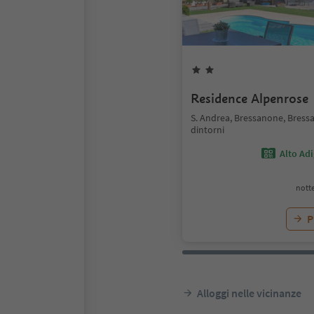
Residence Alpenrose
S. Andrea, Bressanone, Bress
dintorni
Alto Ad
notte
P
Alloggi nelle vicinanze