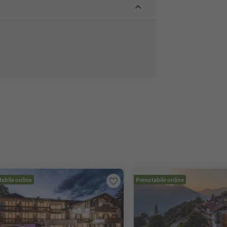
abile online
Prenotabile online