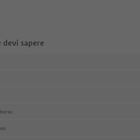
 devi sapere
mborso
oni