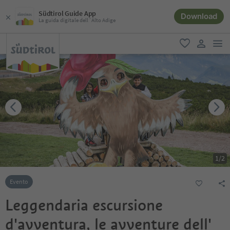
Südtirol Guide App
Download
La guida digitale dell´Alto Adige
men
favoriti
user lin
1
/
2
Evento
Leggendaria escursione
d'avventura, le avventure dell'