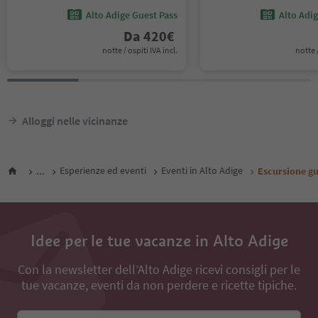
Alto Adige Guest Pass
Alto Adi
Da
420
€
notte / ospiti IVA incl.
notte /
Alloggi nelle vicinanze
...
Esperienze ed eventi
Eventi in Alto Adige
Escursione gu
Idee per le tue vacanze in Alto Adige
Con la newsletter dell’Alto Adige ricevi consigli per le
tue vacanze, eventi da non perdere e ricette tipiche.