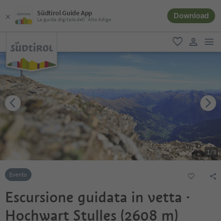
Südtirol Guide App
Download
La guida digitale dell´Alto Adige
men
favoriti
user lin
1
/
3
Evento
Escursione guidata in vetta ·
Hochwart Stulles (2608 m)