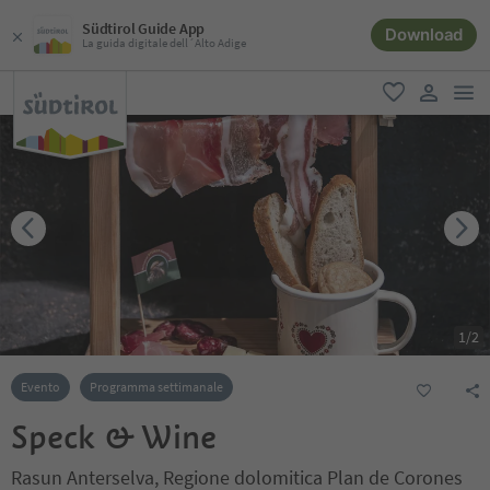
Südtirol Guide App
Download
La guida digitale dell´Alto Adige
men
favoriti
user lin
1
/
2
Evento
Programma settimanale
Speck & Wine
Rasun Anterselva, Regione dolomitica Plan de Corones