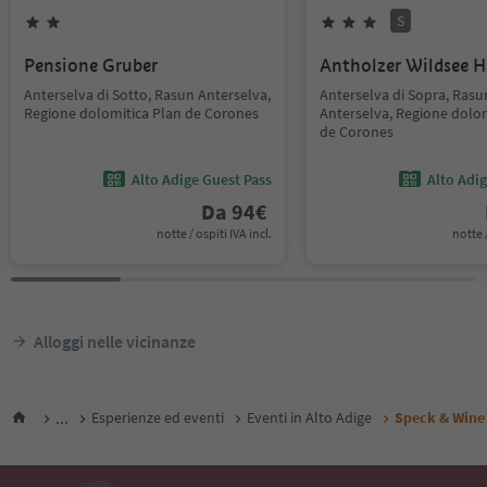
S
Pensione Gruber
Antholzer Wildsee 
Anterselva di Sotto, Rasun Anterselva,
Anterselva di Sopra, Rasu
Regione dolomitica Plan de Corones
Anterselva, Regione dolom
de Corones
Alto Adige Guest Pass
Alto Adi
Da
94
€
notte / ospiti IVA incl.
notte /
Alloggi nelle vicinanze
...
Esperienze ed eventi
Eventi in Alto Adige
Speck & Wine