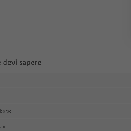
 devi sapere
mborso
oni