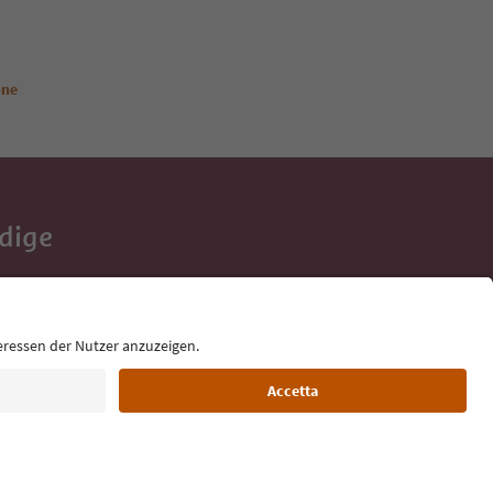
one
Adige
e tue vacanze,