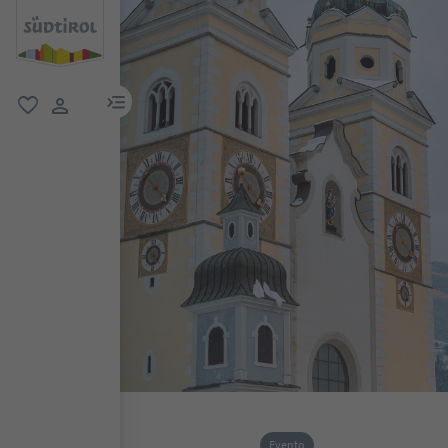
menu link
favoriti
user link
Evento