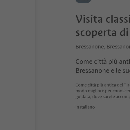
Visita class
scoperta d
Bressanone, Bressanon
Come città più ant
Bressanone e le sue
Come città più antica del Ti
modo migliore per conoscere 
guidata, dove sarete accomp
In Italiano