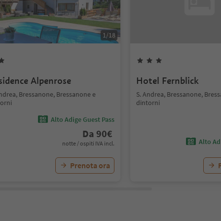
1
/
18
sidence Alpenrose
Hotel Fernblick
Andrea, Bressanone, Bressanone e
S. Andrea, Bressanone, Bres
orni
dintorni
Alto Adige Guest Pass
Da
90
€
Alto Ad
notte / ospiti IVA incl.
Prenota ora