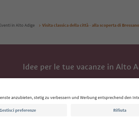
Eventi in Alto Adige
Visita classica della città - alla scoperta di Bressan
Idee per le tue vacanze in Alto 
Con la newsletter dell’Alto Adige ricevi consigli per l
eventi da non perdere e ricette tipiche.
Indirizzo e-mail*
Iscriviti alla newsletter