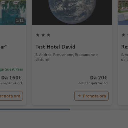
1
/
12
ar"
Test Hotel David
Re
S. Andrea, Bressanone, Bressanone e
S. 
dintorni
dint
ige Guest Pass
Da
160
€
Da
20
€
 / ospiti IVA incl.
notte / ospiti IVA incl.
renota ora
Prenota ora