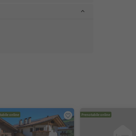
abile online
Prenotabile online