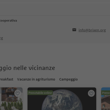
Cooperativa
info@brixen.org
rg
oggio nelle vicinanze
reakfast
Vacanze in agriturismo
Campeggio
Prenotabile online
Prenot