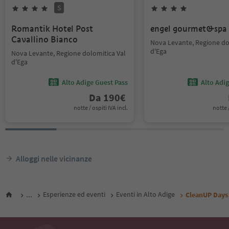
S
Romantik Hotel Post
engel gourmet&spa
Cavallino Bianco
Nova Levante, Regione do
d'Ega
Nova Levante, Regione dolomitica Val
d'Ega
Alto Adige Guest Pass
Alto Adi
Da
190
€
notte / ospiti IVA incl.
notte /
Alloggi nelle vicinanze
...
Esperienze ed eventi
Eventi in Alto Adige
CleanUP Days 