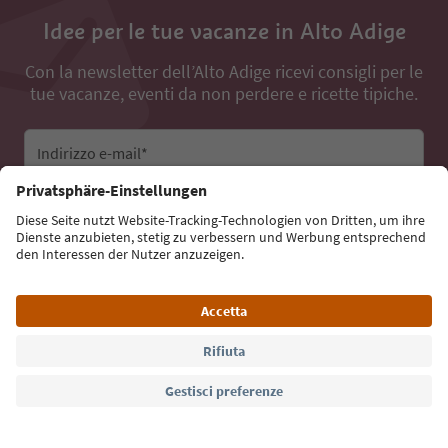
Idee per le tue vacanze in Alto Adige
Con la newsletter dell’Alto Adige ricevi consigli per le
tue vacanze, eventi da non perdere e ricette tipiche.
Indirizzo e-mail*
Iscriviti alla newsletter
Lingua: Italiano