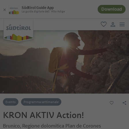
Südtirol Guide App
Download
La guida digitale dell´Alto Adige
men
favoriti
user lin
Evento
Programma settimanale
KRON AKTIV Action!
Brunico, Regione dolomitica Plan de Corones