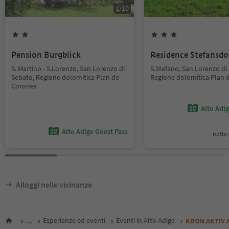
1
/
10
Pension Burgblick
Residence Stefansdo
S. Martino - S.Lorenzo, San Lorenzo di
S.Stefano, San Lorenzo di
Sebato, Regione dolomitica Plan de
Regione dolomitica Plan 
Corones
Alto Adi
Alto Adige Guest Pass
notte /
Alloggi nelle vicinanze
...
Esperienze ed eventi
Eventi in Alto Adige
KRON AKTIV A