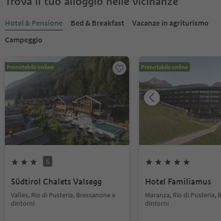
Trova il tuo alloggio nelle vicinanze
Hotel & Pensione
Bed & Breakfast
Vacanze in agriturismo
Campeggio
Prenotabile online
Prenotabile online
S
Südtirol Chalets Valsegg
Hotel Familiamus
Valles, Rio di Pusteria, Bressanone e
Maranza, Rio di Pusteria,
dintorni
dintorni