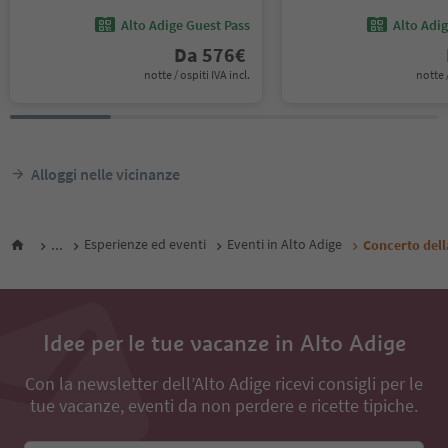
Alto Adige Guest Pass
Alto Adi
Da
576
€
notte / ospiti IVA incl.
notte /
Alloggi nelle vicinanze
...
Esperienze ed eventi
Eventi in Alto Adige
Concerto dell
Idee per le tue vacanze in Alto Adige
Con la newsletter dell’Alto Adige ricevi consigli per le
tue vacanze, eventi da non perdere e ricette tipiche.