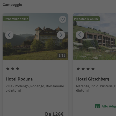
Campeggio
Prenotabile online
Prenotabile online
1
/
11
Hotel Roduna
Hotel Gitschberg
Villa - Rodengo, Rodengo, Bressanone
Maranza, Rio di Pusteria,
e dintorni
dintorni
Alto Adi
Da
128
€