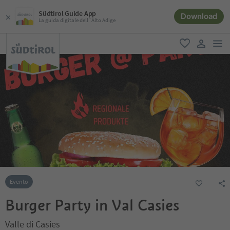
Südtirol Guide App
Download
La guida digitale dell´Alto Adige
men
favoriti
user lin
Evento
Burger Party in Val Casies
Valle di Casies