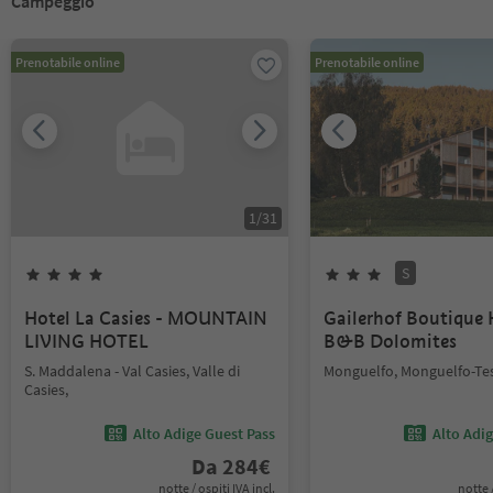
Campeggio
Prenotabile online
Prenotabile online
1
/
31
S
Hotel La Casies - MOUNTAIN
Gailerhof Boutique 
LIVING HOTEL
B&B Dolomites
S. Maddalena - Val Casies, Valle di
Monguelfo, Monguelfo-Tes
Casies,
Alto Adige Guest Pass
Alto Adi
Da
284
€
notte / ospiti IVA incl.
notte /