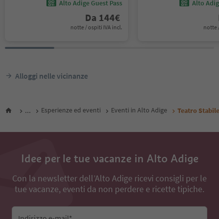
Alto Adige Guest Pass
Alto Adi
Da
144
€
notte / ospiti IVA incl.
notte /
Alloggi nelle vicinanze
...
Esperienze ed eventi
Eventi in Alto Adige
Teatro Stabi
Idee per le tue vacanze in Alto Adige
Con la newsletter dell’Alto Adige ricevi consigli per le
tue vacanze, eventi da non perdere e ricette tipiche.
Indirizzo e-mail*