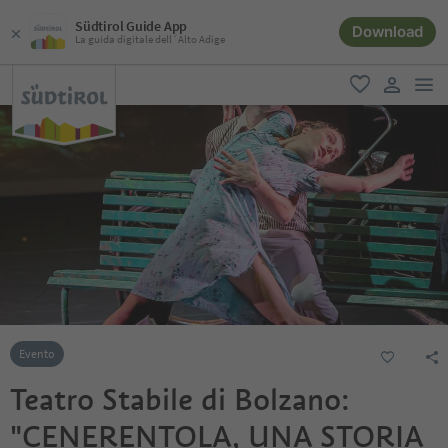
Südtirol Guide App
Download
La guida digitale dell´Alto Adige
men
favoriti
user lin
Evento
Teatro Stabile di Bolzano:
"CENERENTOLA, UNA STORIA