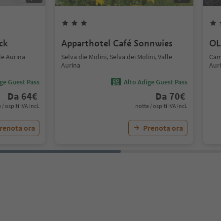
ck
Apparthotel Café Sonnwies
OL
le Aurina
Selva die Molini, Selva dei Molini, Valle
Cam
Aurina
Aur
ige Guest Pass
Alto Adige Guest Pass
Da
64
€
Da
70
€
 / ospiti IVA incl.
notte / ospiti IVA incl.
renota ora
Prenota ora