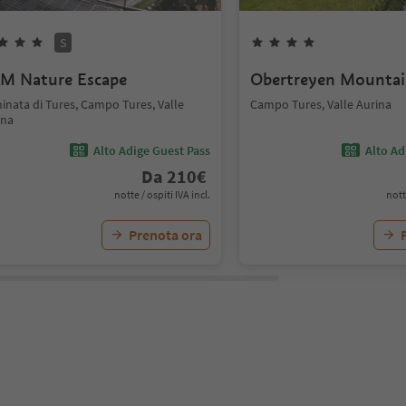
S
M Nature Escape
Obertreyen Mountai
inata di Tures, Campo Tures, Valle
Campo Tures, Valle Aurina
ina
Alto Adige Guest Pass
Alto Ad
Da
210
€
notte / ospiti IVA incl.
nott
Prenota ora