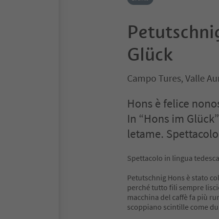
Petutschni
Glück
Campo Tures, Valle Au
Hons è felice nonos
In “Hons im Glück” 
letame. Spettacolo
Spettacolo in lingua tedesc
Petutschnig Hons è stato colp
perché tutto fili sempre lisci
macchina del caffè fa più ru
scoppiano scintille come d