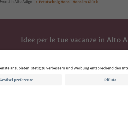
Eventi in Alto Adige
Petutschnig Hons - Hons im Glück
Idee per le tue vacanze in Alto 
Con la newsletter dell’Alto Adige ricevi consigli per l
eventi da non perdere e ricette tipiche.
Indirizzo e-mail*
Iscriviti alla newsletter