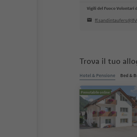
Vigili del Fuoco Volontari
ff.sandintaufers@lfv
Trova il tuo all
Hotel & Pensione
Bed & B
Prenotabile online