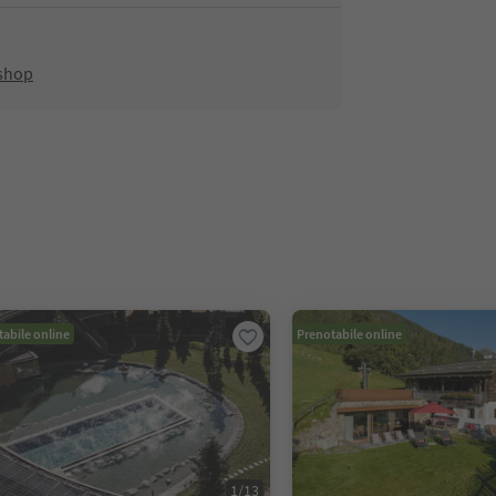
shop
abile online
Prenotabile online
1
/
13