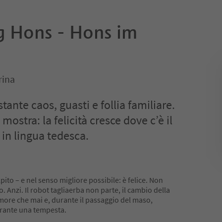
g Hons - Hons im
rina
tante caos, guasti e follia familiare.
mostra: la felicità cresce dove c’è il
 in lingua tedesca.
a
ito – e nel senso migliore possibile: è felice. Non
o. Anzi. Il robot tagliaerba non parte, il cambio della
more che mai e, durante il passaggio del maso,
urante una tempesta.