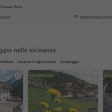
 di Campo Tures
bz.org
www.ahrntal.com/
oggio nelle vicinanze
reakfast
Vacanze in agriturismo
Campeggio
Prenotabile online
Prenot
1
/
21
1
/
14