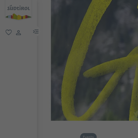
menu link
favoriti
user link
Evento