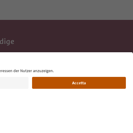
Adige
e tue vacanze,