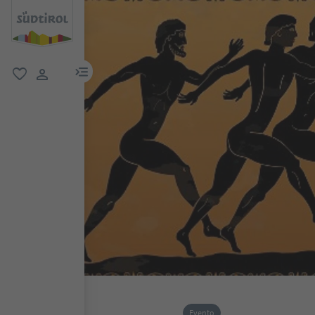
menu link
favoriti
user link
Evento