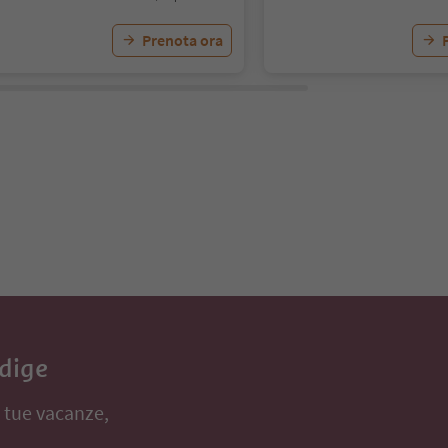
Prenota ora
Adige
e tue vacanze,