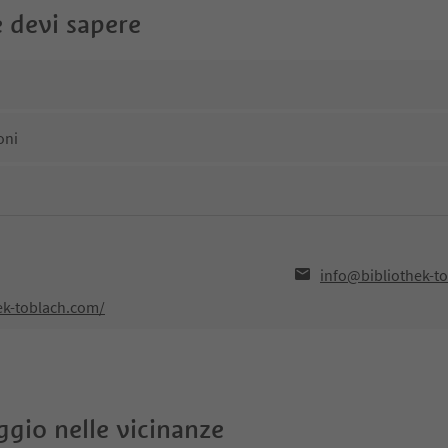
 devi sapere
oni
info@bibliothek-t
ek-toblach.com/
oggio nelle vicinanze