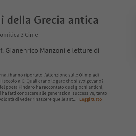
i della Grecia antica
omitica 3 Cime
f. Gianenrico Manzoni e letture di
ernali hanno riportato l’attenzione sulle Olimpiadi
III secolo a.C. Quali erano le gare che si svolgevano?
o del poeta Pindaro ha raccontato quei giochi antichi,
li ha fatti conoscere alle generazioni successive, tanto
volontà di veder rinascere quelle ant
...
Leggi tutto