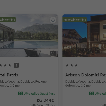
abile online
Prenotabile online
1
/
5
S
tel Patris
Ariston Dolomiti Re
biaco Vecchia, Dobbiaco, Regione
Dobbiaco Vecchia, Dobbiaco,
omitica 3 Cime
dolomitica 3 Cime
Alto Adige Guest Pass
Alto Ad
Da
244
€
notte / ospiti IVA incl.
nott