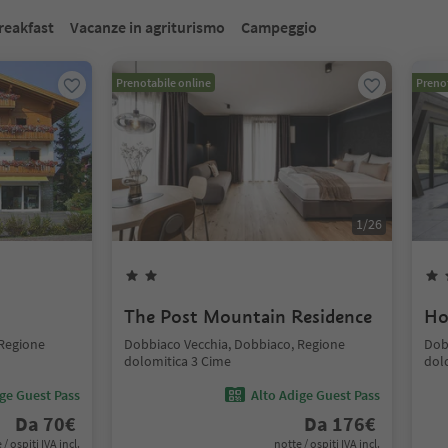
reakfast
Vacanze in agriturismo
Campeggio
Prenotabile online
Prenot
1
/
26
The Post Mountain Residence
Ho
 Regione
Dobbiaco Vecchia, Dobbiaco, Regione
Dob
dolomitica 3 Cime
dol
ige Guest Pass
Alto Adige Guest Pass
Da
70
€
Da
176
€
 / ospiti IVA incl.
notte / ospiti IVA incl.