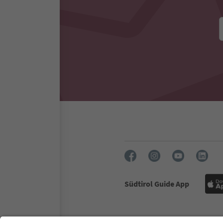
Südtirol Guide App
FAQ
Contatti
Press
MIC