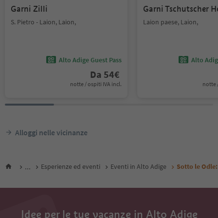
Garni Zilli
Garni Tschutscher H
S. Pietro - Laion, Laion,
Laion paese, Laion,
Alto Adige Guest Pass
Alto Adi
Da
54
€
notte / ospiti IVA incl.
notte /
Alloggi nelle vicinanze
...
Esperienze ed eventi
Eventi in Alto Adige
Sotto le Odle
Idee per le tue vacanze in Alto Adige