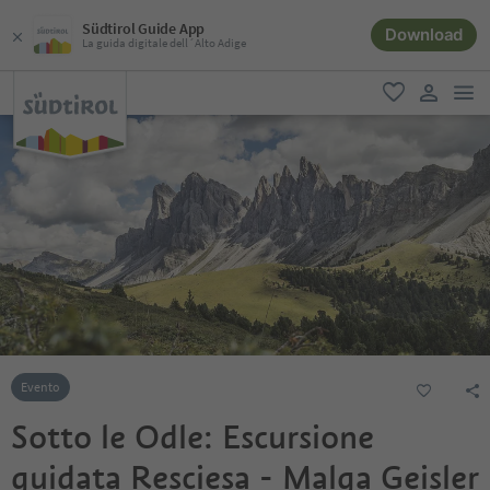
Südtirol Guide App
Download
La guida digitale dell´Alto Adige
men
favoriti
user lin
Evento
Sotto le Odle: Escursione
guidata Resciesa - Malga Geisler