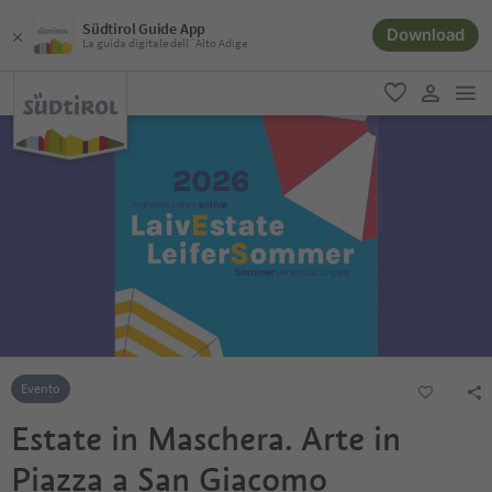
Südtirol Guide App
Download
La guida digitale dell´Alto Adige
men
favoriti
user lin
Evento
Estate in Maschera. Arte in
Piazza a San Giacomo