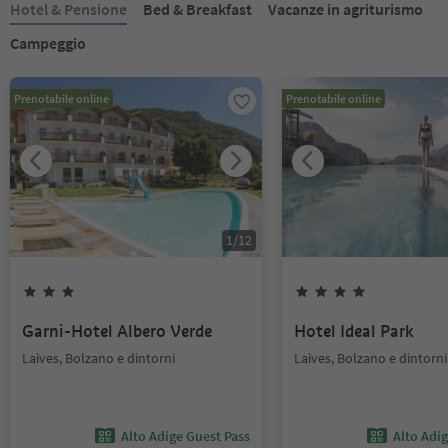
Hotel & Pensione
Bed & Breakfast
Vacanze in agriturismo
Campeggio
Prenotabile online
Prenotabile online
1
/
12
Garni-Hotel Albero Verde
Hotel Ideal Park
Laives, Bolzano e dintorni
Laives, Bolzano e dintorni
Alto Adige Guest Pass
Alto Adi