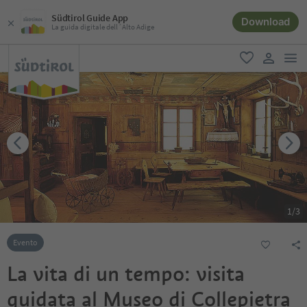
Südtirol Guide App
Download
La guida digitale dell´Alto Adige
men
favoriti
user lin
1
/
3
Evento
La vita di un tempo: visita
guidata al Museo di Collepietra