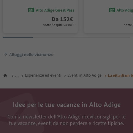
Alto Adige Guest Pass
Alto Adi
Da
152
€
notte / ospiti IVA incl.
notte /
Alloggi nelle vicinanze
...
Esperienze ed eventi
Eventi in Alto Adige
La vita di un 
Idee per le tue vacanze in Alto Adige
Con la newsletter dell’Alto Adige ricevi consigli per le
tue vacanze, eventi da non perdere e ricette tipiche.