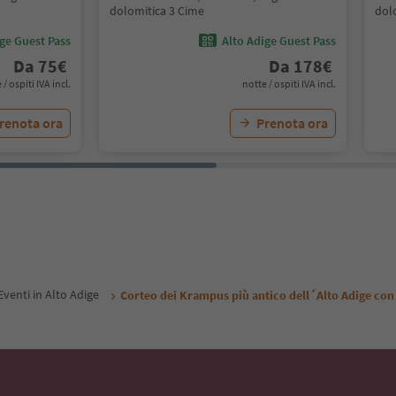
dolomitica 3 Cime
dol
ige Guest Pass
Alto Adige Guest Pass
Da
75
€
Da
178
€
 / ospiti IVA incl.
notte / ospiti IVA incl.
renota ora
Prenota ora
Eventi in Alto Adige
Corteo dei Krampus più antico dell´Alto Adige con