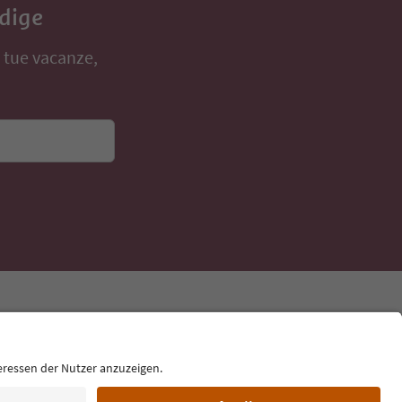
Adige
e tue vacanze,
Lingua: Italiano