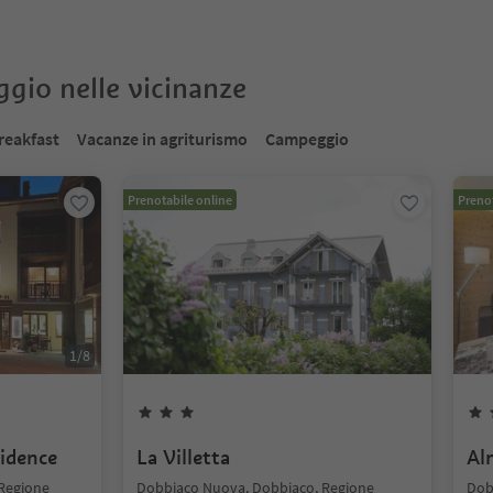
oggio nelle vicinanze
reakfast
Vacanze in agriturismo
Campeggio
Prenotabile online
Prenot
1
/
8
idence
La Villetta
Al
 Regione
Dobbiaco Nuova, Dobbiaco, Regione
Dob