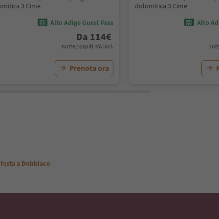
omitica 3 Cime
dolomitica 3 Cime
Alto Adige Guest Pass
Alto Ad
Da
114
€
notte / ospiti IVA incl.
nott
Prenota ora
 festa a Dobbiaco