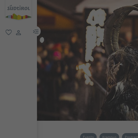
menu link
favoriti
user link
Evento
Krampus
Program