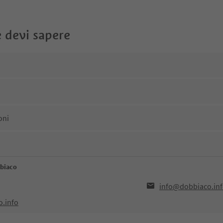
 devi sapere
oni
bbiaco
info@dobbiaco.in
o.info