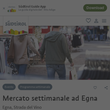
Südtirol Guide App
Download
La guida digitale dell´Alto Adige
men
favoriti
user lin
Evento
Programma settimanale
Mercato settimanale ad Egna
Egna, Strada del Vino