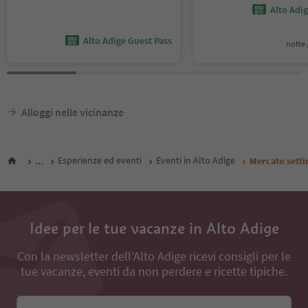
Alto Adi
Alto Adige Guest Pass
notte /
Alloggi nelle vicinanze
...
Esperienze ed eventi
Eventi in Alto Adige
Mercato sett
Idee per le tue vacanze in Alto Adige
Con la newsletter dell’Alto Adige ricevi consigli per le
tue vacanze, eventi da non perdere e ricette tipiche.